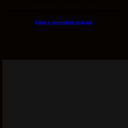
Predstavenie šité na mieru, podľa požiadaviek objednávateľa
Filmy o slovenských dejinách