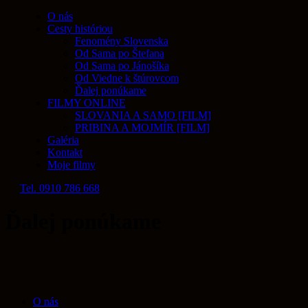
O nás
Cesty históriou
Fenomény Slovenska
Od Sama po Štefana
Od Sama po Jánošíka
Od Viedne k štúrovcom
Ďalej ponúkame
FILMY ONLINE
SLOVANIA A SAMO [FILM]
PRIBINA A MOJMÍR [FILM]
Galéria
Kontakt
Moje filmy
Tel. 0910 786 668
Ďalej ponúkame
O nás