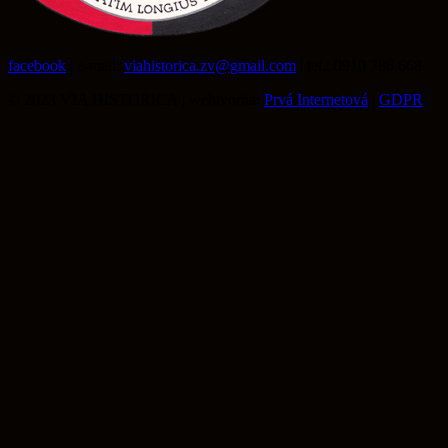
facebook
| e-mail:
viahistorica.zv@gmail.com
| tel.: 0910 786 668
© 2023 VIA HISTORICA | webtvorba:
Prvá Internetová
|
GDPR