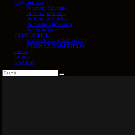
Cesty históriou
Fenomény Slovenska
Od Sama po Štefana
Od Sama po Jánošíka
Od Viedne k štúrovcom
Ďalej ponúkame
FILMY ONLINE
SLOVANIA A SAMO [FILM]
PRIBINA A MOJMÍR [FILM]
Galéria
Kontakt
Moje filmy