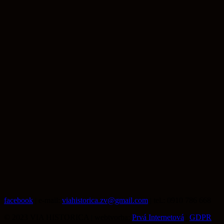
facebook
| e-mail:
viahistorica.zv@gmail.com
| tel.: 0910 786 668
© 2023 VIA HISTORICA | webtvorba:
Prvá Internetová
|
GDPR