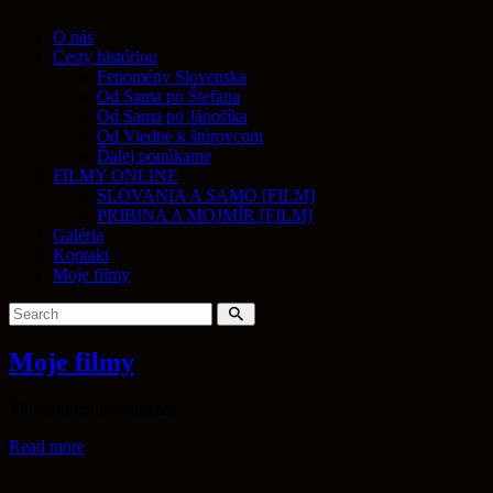
O nás
Cesty históriou
Fenomény Slovenska
Od Sama po Štefana
Od Sama po Jánošíka
Od Viedne k štúrovcom
Ďalej ponúkame
FILMY ONLINE
SLOVANIA A SAMO [FILM]
PRIBINA A MOJMÍR [FILM]
Galéria
Kontakt
Moje filmy
Moje filmy
This content is restricted.
Read more